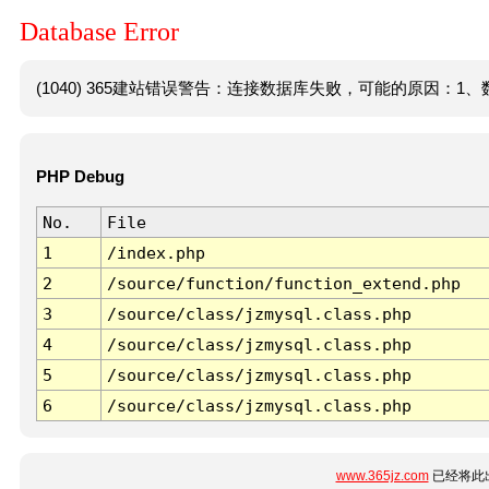
Database Error
(1040) 365建站错误警告：连接数据库失败，可能的原因：1、数
PHP Debug
No.
File
1
/index.php
2
/source/function/function_extend.php
3
/source/class/jzmysql.class.php
4
/source/class/jzmysql.class.php
5
/source/class/jzmysql.class.php
6
/source/class/jzmysql.class.php
www.365jz.com
已经将此