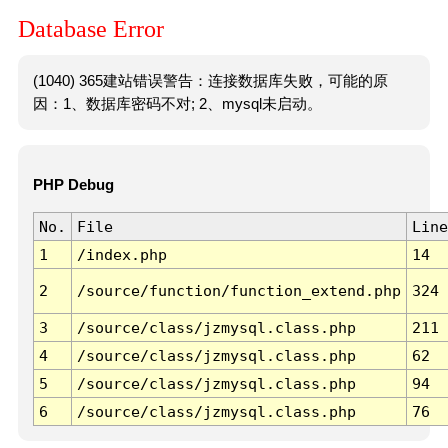
Database Error
(1040) 365建站错误警告：连接数据库失败，可能的原
因：1、数据库密码不对; 2、mysql未启动。
PHP Debug
No.
File
Line
1
/index.php
14
2
/source/function/function_extend.php
324
3
/source/class/jzmysql.class.php
211
4
/source/class/jzmysql.class.php
62
5
/source/class/jzmysql.class.php
94
6
/source/class/jzmysql.class.php
76