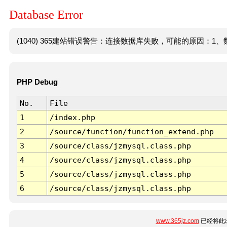
Database Error
(1040) 365建站错误警告：连接数据库失败，可能的原因：1、数
PHP Debug
No.
File
1
/index.php
2
/source/function/function_extend.php
3
/source/class/jzmysql.class.php
4
/source/class/jzmysql.class.php
5
/source/class/jzmysql.class.php
6
/source/class/jzmysql.class.php
www.365jz.com
已经将此