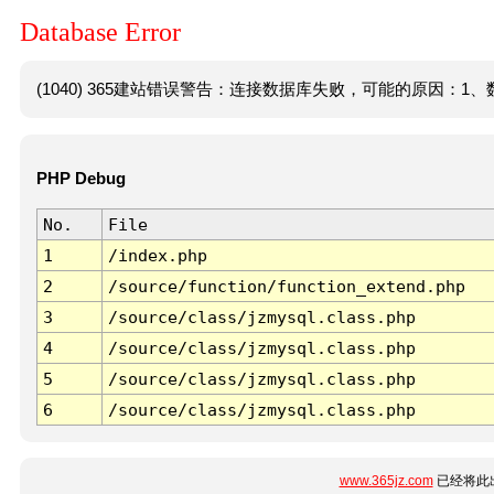
Database Error
(1040) 365建站错误警告：连接数据库失败，可能的原因：1、数
PHP Debug
No.
File
1
/index.php
2
/source/function/function_extend.php
3
/source/class/jzmysql.class.php
4
/source/class/jzmysql.class.php
5
/source/class/jzmysql.class.php
6
/source/class/jzmysql.class.php
www.365jz.com
已经将此