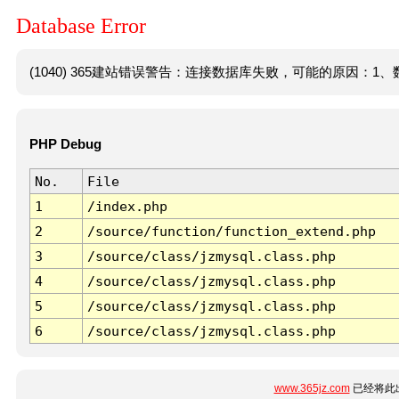
Database Error
(1040) 365建站错误警告：连接数据库失败，可能的原因：1、数
PHP Debug
No.
File
1
/index.php
2
/source/function/function_extend.php
3
/source/class/jzmysql.class.php
4
/source/class/jzmysql.class.php
5
/source/class/jzmysql.class.php
6
/source/class/jzmysql.class.php
www.365jz.com
已经将此