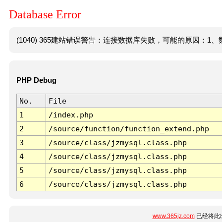
Database Error
(1040) 365建站错误警告：连接数据库失败，可能的原因：1、数
PHP Debug
No.
File
1
/index.php
2
/source/function/function_extend.php
3
/source/class/jzmysql.class.php
4
/source/class/jzmysql.class.php
5
/source/class/jzmysql.class.php
6
/source/class/jzmysql.class.php
www.365jz.com
已经将此