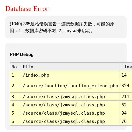
Database Error
(1040) 365建站错误警告：连接数据库失败，可能的原
因：1、数据库密码不对; 2、mysql未启动。
PHP Debug
No.
File
Line
1
/index.php
14
2
/source/function/function_extend.php
324
3
/source/class/jzmysql.class.php
211
4
/source/class/jzmysql.class.php
62
5
/source/class/jzmysql.class.php
94
6
/source/class/jzmysql.class.php
76