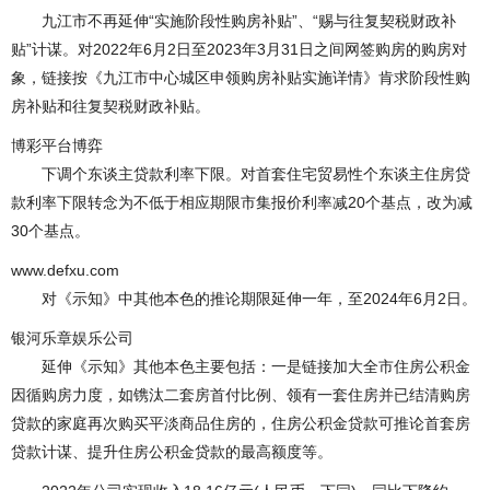
九江市不再延伸“实施阶段性购房补贴”、“赐与往复契税财政补
贴”计谋。对2022年6月2日至2023年3月31日之间网签购房的购房对
象，链接按《九江市中心城区申领购房补贴实施详情》肯求阶段性购
房补贴和往复契税财政补贴。
博彩平台博弈
下调个东谈主贷款利率下限。对首套住宅贸易性个东谈主住房贷
款利率下限转念为不低于相应期限市集报价利率减20个基点，改为减
30个基点。
www.defxu.com
对《示知》中其他本色的推论期限延伸一年，至2024年6月2日。
银河乐章娱乐公司
延伸《示知》其他本色主要包括：一是链接加大全市住房公积金
因循购房力度，如镌汰二套房首付比例、领有一套住房并已结清购房
贷款的家庭再次购买平淡商品住房的，住房公积金贷款可推论首套房
贷款计谋、提升住房公积金贷款的最高额度等。