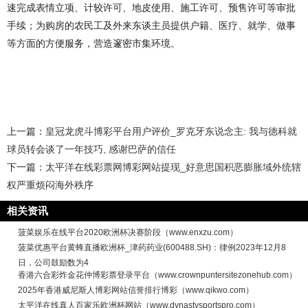
速完成表情立项、计较许可、地皮使用、施工许可、预售许可等审批
手续；为购房的农民工及外来东谈主员提供户籍、医疗、就学、做事
等方面的方便服务，营造邃密市集环境。
上一篇：
皇冠龙虎斗博彩平台用户评价_罗克牙东说念主: 我与德科就
球员转会谈了一年技巧, 感谢巴萨的信任
下一篇：
太平洋在线彩票网博彩网站提现_好意思国积恶膨胀域外统辖
权严重烦闷海外秩序
相关资讯
菠菜娱乐在线平台2020欧洲杯决赛阶段（www.enxzu.com）
菠菜优惠平台黄蜂直播欧洲杯_津药药业(600488.SH)：律例2023年12月8
日，公司鼓励数为4
香港六合彩炸金花仲博彩票登录平台（www.crownpuntersitezonehub.com）
2025年香港威尼斯人博彩网站信誉排行博彩（www.qikwo.com）
太平洋在线真人百家乐欧洲杯网站（www.dynastysportspro.com）