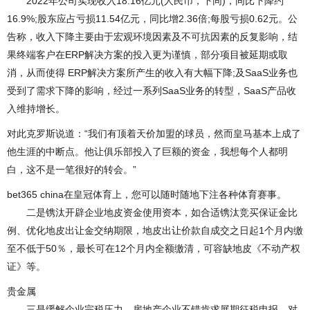
2022年公司实现收入18.16亿元(人民币，下同)，同比下降约
16.9%;股东应占亏损11.54亿元，同比增2.36倍;每股亏损0.62元。公
告称，收入下降主要由于宏观环境因素及不可抗因素的反复影响，结
果终端客户在ERP解决方案的投入更为谨慎，部分项目被延期或取
消，从而使得 ERP解决方案所产生的收入有大幅下降;及SaaS业务也
受到了需求下降的影响，经过一系列SaaS业务的转型，SaaS产品收
入维持增长。
对此克罗斯说道：“我们有顶着天价加盟的球员，然而皇马基本上成了
他生涯的中断点。他让俱乐部投入了巨额的资金，我想每个人都明
白，这不是一笔很好的转会。”
bet365 china在皇冠体育上，您可以随时随地下注各种体育赛事。
二是镌汰开辟企业地皮资金使用资本，如合适镌汰竞买保证金比
例、优化地皮出让金交纳期限，地皮出让价款自成交之日起1个月内缴
至不低于50％，最长可在12个月内全额缴清，可容缺地皮《不动产权
证》等。
贵金属
三是缓解企业完税压力，房地产企业不错肯求展期征税申报，对