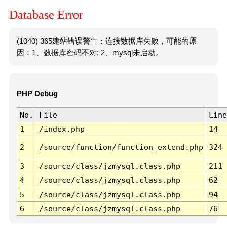
Database Error
(1040) 365建站错误警告：连接数据库失败，可能的原
因：1、数据库密码不对; 2、mysql未启动。
PHP Debug
No.
File
Line
1
/index.php
14
2
/source/function/function_extend.php
324
3
/source/class/jzmysql.class.php
211
4
/source/class/jzmysql.class.php
62
5
/source/class/jzmysql.class.php
94
6
/source/class/jzmysql.class.php
76