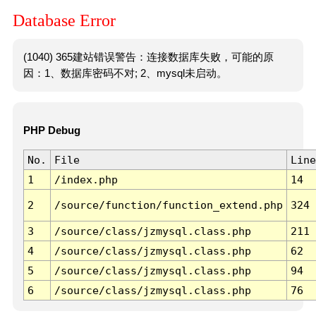
Database Error
(1040) 365建站错误警告：连接数据库失败，可能的原
因：1、数据库密码不对; 2、mysql未启动。
PHP Debug
No.
File
Line
1
/index.php
14
2
/source/function/function_extend.php
324
3
/source/class/jzmysql.class.php
211
4
/source/class/jzmysql.class.php
62
5
/source/class/jzmysql.class.php
94
6
/source/class/jzmysql.class.php
76