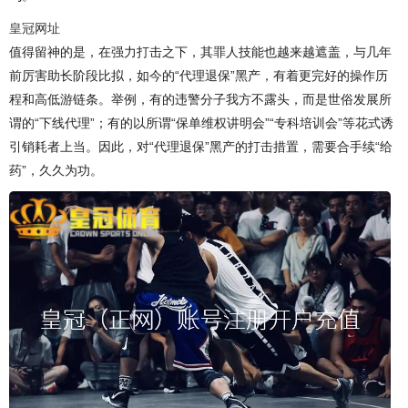
皇冠网址
值得留神的是，在强力打击之下，其罪人技能也越来越遮盖，与几年
前厉害助长阶段比拟，如今的“代理退保”黑产，有着更完好的操作历
程和高低游链条。举例，有的违警分子我方不露头，而是世俗发展所
谓的“下线代理”；有的以所谓“保单维权讲明会”“专科培训会”等花式诱
引销耗者上当。因此，对“代理退保”黑产的打击措置，需要合手续“给
药”，久久为功。