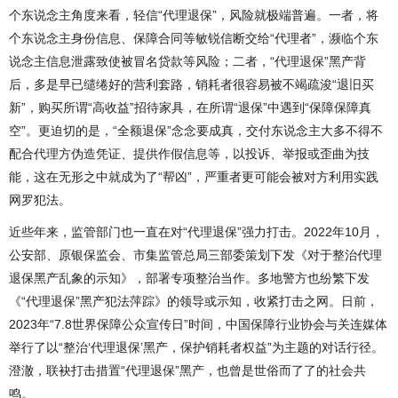
个东说念主角度来看，轻信“代理退保”，风险就极端普遍。一者，将
个东说念主身份信息、保障合同等敏锐信断交给“代理者”，濒临个东
说念主信息泄露致使被冒名贷款等风险；二者，“代理退保”黑产背
后，多是早已缱绻好的营利套路，销耗者很容易被不竭疏浚“退旧买
新”，购买所谓“高收益”招待家具，在所谓“退保”中遇到“保障保障真
空”。更迫切的是，“全额退保”念念要成真，交付东说念主大多不得不
配合代理方伪造凭证、提供作假信息等，以投诉、举报或歪曲为技
能，这在无形之中就成为了“帮凶”，严重者更可能会被对方利用实践
网罗犯法。
近些年来，监管部门也一直在对“代理退保”强力打击。2022年10月，
公安部、原银保监会、市集监管总局三部委策划下发《对于整治代理
退保黑产乱象的示知》，部署专项整治当作。多地警方也纷繁下发
《“代理退保”黑产犯法萍踪》的领导或示知，收紧打击之网。日前，
2023年“7.8世界保障公众宣传日”时间，中国保障行业协会与关连媒体
举行了以“整治‘代理退保’黑产，保护销耗者权益”为主题的对话行径。
澄澈，联袂打击措置“代理退保”黑产，也曾是世俗而了了的社会共
鸣。