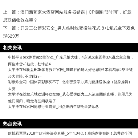
上一篇：
澳门新葡京大酒店网站服务器错误 | CPI回到“3时间”，好意
思联储收效在望？
下一篇：
开云三公博彩安全_男人临时蜕变投注花式 8+1复式拿下双色
球629万
相关资讯
申博平台bck体育app靠谱么_广东只怕大捷，4东说念主圆善3东说念主合格，
两位水货却被批，杜锋超4
太平洋在线轮盘BOB体育投注官网_蝴蝶谷的确太好意思啦! 带着鸿蒙5毕业徒
步大冒险, 不虚此行~
彩票炸金花中国体育彩票买不了_北京密云举办第九套播送体操（健身操舞）
大赛
太平洋在线娱乐城欧洲杯欧盘sp_从心爱饼媛力三东谈主团的直播，到咫尺为
他们回归，嗅觉有些闹极端了
太平洋在线官网博彩行业前景_用点燃的年华托举梦念念
热点资讯
欧博彩票网2018年欧洲杯决赛直播_5年4.04亿！卓绝杰伦布朗！总共这个词