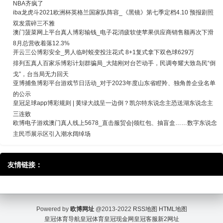
NBA齐疯了
iba龙虎斗2021欧洲杯英格兰国家队阵容_《黑镜》第七季定档4.10 预报剧照
双发震碎三不雅
澳门菠菜网上平台真人博彩输钱_电子花消疲软使苹果供应商销售额再次下滑
8月总营收着落12.3%
开云三公博彩安全_男人临时蜕变投注花式 8+1复式拿下双色球629万
排列五真人百家乐博彩计划群骗局_大陆刚对台芒动手，民调夸耀大致岛民“倒
戈”，台当局无力回天
亚博捕鱼博彩平台游戏节日活动_对于2023年度山东省瞪羚、独角兽企业名单
的公示
皇冠足球app博彩规则 | 黄绿大战呈一边倒？凯尔特东说念主恐送湖东说念主
三连败
欧博电子游戏澳门真人线上5678_直击服贸会|领红包、抽盲盒……数字东说念
主民币展示区引入潮水阔绰场
友情链接：
Powered by
欧博网址
@2013-2022
RSS地图
HTML地图
皇冠体育导航
皇冠体育
皇冠现金网
皇冠客服
新2网址