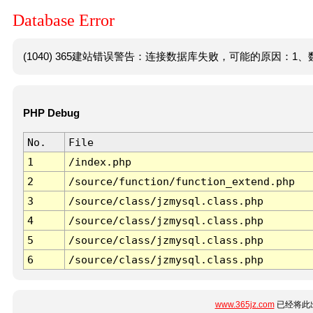
Database Error
(1040) 365建站错误警告：连接数据库失败，可能的原因：1、数
PHP Debug
No.
File
1
/index.php
2
/source/function/function_extend.php
3
/source/class/jzmysql.class.php
4
/source/class/jzmysql.class.php
5
/source/class/jzmysql.class.php
6
/source/class/jzmysql.class.php
www.365jz.com
已经将此