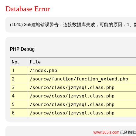
Database Error
(1040) 365建站错误警告：连接数据库失败，可能的原因：1、数
PHP Debug
No.
File
1
/index.php
2
/source/function/function_extend.php
3
/source/class/jzmysql.class.php
4
/source/class/jzmysql.class.php
5
/source/class/jzmysql.class.php
6
/source/class/jzmysql.class.php
www.365jz.com
已经将此