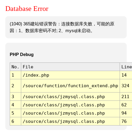
Database Error
(1040) 365建站错误警告：连接数据库失败，可能的原
因：1、数据库密码不对; 2、mysql未启动。
PHP Debug
No.
File
Line
1
/index.php
14
2
/source/function/function_extend.php
324
3
/source/class/jzmysql.class.php
211
4
/source/class/jzmysql.class.php
62
5
/source/class/jzmysql.class.php
94
6
/source/class/jzmysql.class.php
76