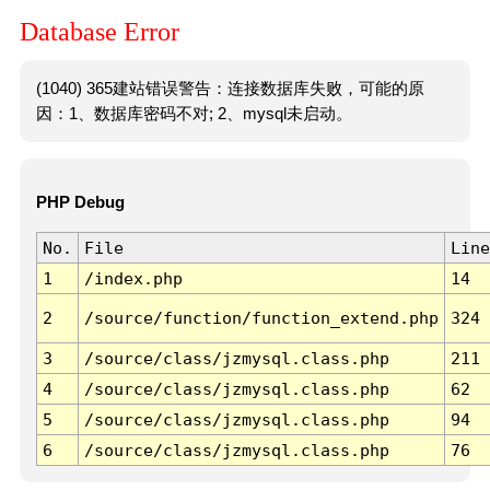
Database Error
(1040) 365建站错误警告：连接数据库失败，可能的原
因：1、数据库密码不对; 2、mysql未启动。
PHP Debug
No.
File
Line
1
/index.php
14
2
/source/function/function_extend.php
324
3
/source/class/jzmysql.class.php
211
4
/source/class/jzmysql.class.php
62
5
/source/class/jzmysql.class.php
94
6
/source/class/jzmysql.class.php
76