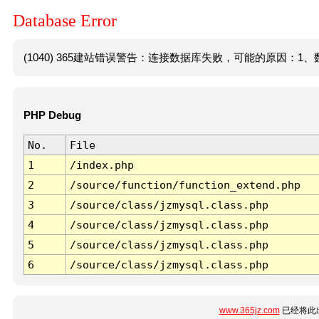
Database Error
(1040) 365建站错误警告：连接数据库失败，可能的原因：1、数
PHP Debug
No.
File
1
/index.php
2
/source/function/function_extend.php
3
/source/class/jzmysql.class.php
4
/source/class/jzmysql.class.php
5
/source/class/jzmysql.class.php
6
/source/class/jzmysql.class.php
www.365jz.com
已经将此