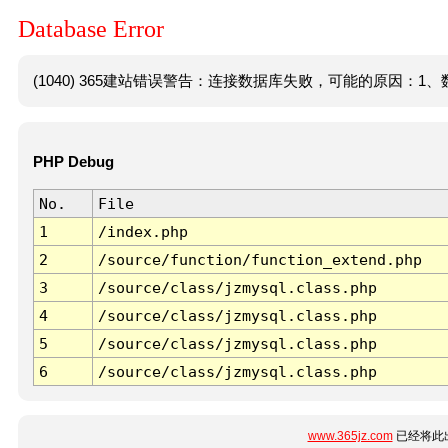
Database Error
(1040) 365建站错误警告：连接数据库失败，可能的原因：1、数
PHP Debug
No.
File
1
/index.php
2
/source/function/function_extend.php
3
/source/class/jzmysql.class.php
4
/source/class/jzmysql.class.php
5
/source/class/jzmysql.class.php
6
/source/class/jzmysql.class.php
www.365jz.com
已经将此