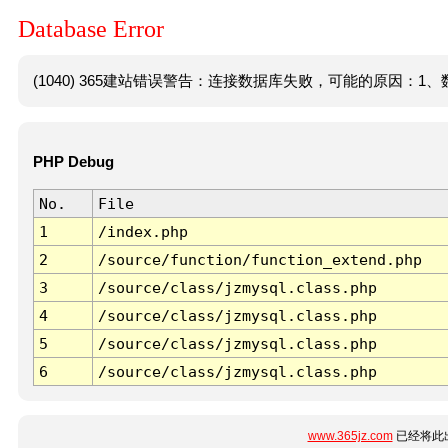
Database Error
(1040) 365建站错误警告：连接数据库失败，可能的原因：1、数
PHP Debug
No.
File
1
/index.php
2
/source/function/function_extend.php
3
/source/class/jzmysql.class.php
4
/source/class/jzmysql.class.php
5
/source/class/jzmysql.class.php
6
/source/class/jzmysql.class.php
www.365jz.com
已经将此