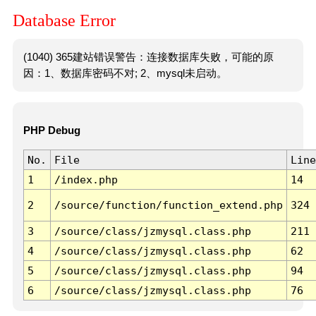
Database Error
(1040) 365建站错误警告：连接数据库失败，可能的原
因：1、数据库密码不对; 2、mysql未启动。
PHP Debug
No.
File
Line
1
/index.php
14
2
/source/function/function_extend.php
324
3
/source/class/jzmysql.class.php
211
4
/source/class/jzmysql.class.php
62
5
/source/class/jzmysql.class.php
94
6
/source/class/jzmysql.class.php
76