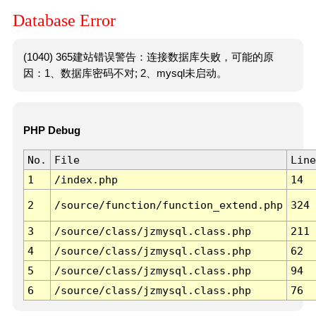
Database Error
(1040) 365建站错误警告：连接数据库失败，可能的原
因：1、数据库密码不对; 2、mysql未启动。
PHP Debug
No.
File
Line
1
/index.php
14
2
/source/function/function_extend.php
324
3
/source/class/jzmysql.class.php
211
4
/source/class/jzmysql.class.php
62
5
/source/class/jzmysql.class.php
94
6
/source/class/jzmysql.class.php
76