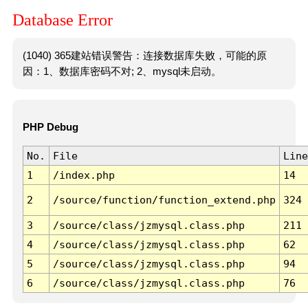
Database Error
(1040) 365建站错误警告：连接数据库失败，可能的原
因：1、数据库密码不对; 2、mysql未启动。
PHP Debug
No.
File
Line
1
/index.php
14
2
/source/function/function_extend.php
324
3
/source/class/jzmysql.class.php
211
4
/source/class/jzmysql.class.php
62
5
/source/class/jzmysql.class.php
94
6
/source/class/jzmysql.class.php
76