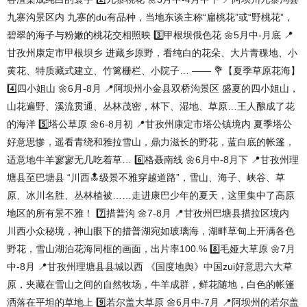
九寨沟景区内 九寨的du有品种，当地东谈主称“扁桃花”或“野桃花”，
碧翠的海子与粉嫩的桃花交相照映 3️⃣甲根坝俄色花 🌼5月中-月底 📍
甘孜州康定市甲根坝乡 进藏乡原野，看纯白的花朵、大片青稞地、小
黄花、特质藏式建立、竹篱栅栏、小院子… —— 💐【夏季草原花海】
4️⃣四小姐山 🌼6月-8月 📍阿坝州小金县双桥沟景区 盛夏的四小姐山，
山花遍野、溪流贯通、丛林茂密，林下、湿地、草原…王人酿成了花
的海洋 5️⃣塔公草原 🌼6-8月初 📍甘孜州康定市塔公镇境内 夏季塔公
好意思惨，遥看青绕和雅拉雪山，鼎力滋长的野花，蓝白底的帐篷，
适意地牛羊寥寥无几吃着草… 6️⃣格聂南线 🌼6月中-8月下 📍甘孜州理
塘县至巴塘县 “川西🔝级景不雅穿越道路”，雪山、海子、峡谷、草
原、冰川名胜、丛林植被……走进康巴少年的夏天，这里集中了高原
地区的所有景不雅！ 7️⃣措普沟 🌼7-8月 📍甘孜州巴塘县措拉区境内
川西小众秘境，神山眼下的措普湖宛如玻璃海，湖畔草甸上开满各色
野花，雪山湖泊花海同框的画面，出片率100.% 8️⃣毛娅大草原 🌼7月
中-8月 📍甘孜州理塘县县城以西 《国度地舆》中国zui好意思六大草
原，夹藏在雪山之间的自然牧场，牛羊成群，鲜花随地，白色的帐篷
洒落在平坦的草地上 9️⃣若尔盖大草原 🌼6月中-7月 📍阿坝州的若尔盖