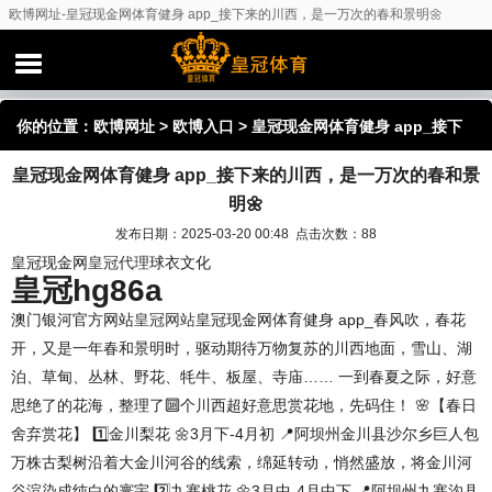
欧博网址-皇冠现金网体育健身 app_接下来的川西，是一万次的春和景明🌼
你的位置：
欧博网址
>
欧博入口
> 皇冠现金网体育健身 app_接下
皇冠现金网体育健身 app_接下来的川西，是一万次的春和景
来的川西，是一万次的春和景明🌼
明🌼
发布日期：2025-03-20 00:48 点击次数：88
皇冠现金网
皇冠代理
球衣文化
皇冠hg86a
澳门银河官方网站
皇冠网站
皇冠现金网体育健身 app_春风吹，春花
开，又是一年春和景明时，驱动期待万物复苏的川西地面，雪山、湖
泊、草甸、丛林、野花、牦牛、板屋、寺庙…… 一到春夏之际，好意
思绝了的花海，整理了🔟个川西超好意思赏花地，先码住！ 🌸【春日
舍弃赏花】 1️⃣金川梨花 🌼3月下-4月初 📍阿坝州金川县沙尔乡巨人包
万株古梨树沿着大金川河谷的线索，绵延转动，悄然盛放，将金川河
谷渲染成纯白的寰宇 2️⃣九寨桃花 🌼3月中-4月中下 📍阿坝州九寨沟县