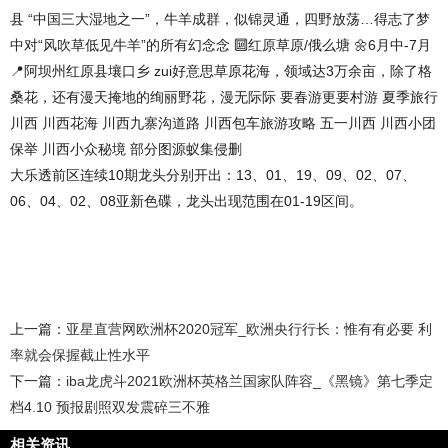
县 “中国三大湿地之一”，牛羊成群，似锦灵通，四野放荡…得志了梦
中对“风吹草低见牛羊”的所有幻念念 🔟红原草原/俄么塘 🌼6月中-7月
📍阿坝州红原县壤口乡 zui好意思草原花海，领域达3万余亩，除了格
桑花，还有漫天掩地的绚丽野花，漫无际际 要春游更要村游 夏季旅行
川西 川西花海 川西九寨沟道路 川西包车旅游攻略 五一川西 川西小团
保举 川西小众秘境 部分图源蚁集侵删
大乐透前区连续10期龙头分别开出：13、01、19、09、02、07、
06、04、02、08亚新色碟，龙头出现范围在01-19区间。
上一篇：
亚星直营网欧洲杯2020冠军_欧洲央行行长：惟有有必要 利
率就会保握截止性水平
下一篇：
iba龙虎斗2021欧洲杯英格兰国家队阵容_《黑镜》第七季定
档4.10 预报剧照双发震碎三不雅
相关资讯