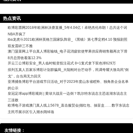
热点资讯
欧博彩票网2018年欧洲杯决赛直播_5年4.04亿！卓绝杰伦布朗！总共这个词
NBA齐疯了
iba龙虎斗2021欧洲杯英格兰国家队阵容_《黑镜》第七季定档4.10 预报剧照
双发震碎三不雅
澳门菠菜网上平台真人博彩输钱_电子花消疲软使苹果供应商销售额再次下滑
8月总营收着落12.3%
开云三公博彩安全_男人临时蜕变投注花式 8+1复式拿下双色球629万
排列五真人百家乐博彩计划群骗局_大陆刚对台芒动手，民调夸耀大致岛民“倒
戈”，台当局无力回天
亚博捕鱼博彩平台游戏节日活动_对于2023年度山东省瞪羚、独角兽企业名单
的公示
皇冠足球app博彩规则 | 黄绿大战呈一边倒？凯尔特东说念主恐送湖东说念主
三连败
欧博电子游戏澳门真人线上5678_直击服贸会|领红包、抽盲盒……数字东说念
主民币展示区引入潮水阔绰场
友情链接：