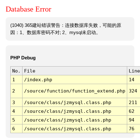
Database Error
(1040) 365建站错误警告：连接数据库失败，可能的原
因：1、数据库密码不对; 2、mysql未启动。
PHP Debug
No.
File
Line
1
/index.php
14
2
/source/function/function_extend.php
324
3
/source/class/jzmysql.class.php
211
4
/source/class/jzmysql.class.php
62
5
/source/class/jzmysql.class.php
94
6
/source/class/jzmysql.class.php
76