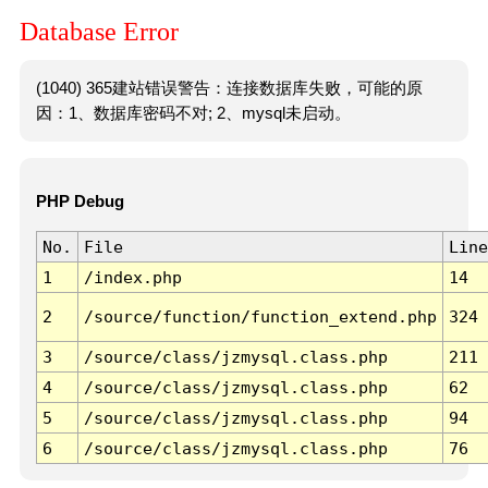
Database Error
(1040) 365建站错误警告：连接数据库失败，可能的原
因：1、数据库密码不对; 2、mysql未启动。
PHP Debug
No.
File
Line
1
/index.php
14
2
/source/function/function_extend.php
324
3
/source/class/jzmysql.class.php
211
4
/source/class/jzmysql.class.php
62
5
/source/class/jzmysql.class.php
94
6
/source/class/jzmysql.class.php
76