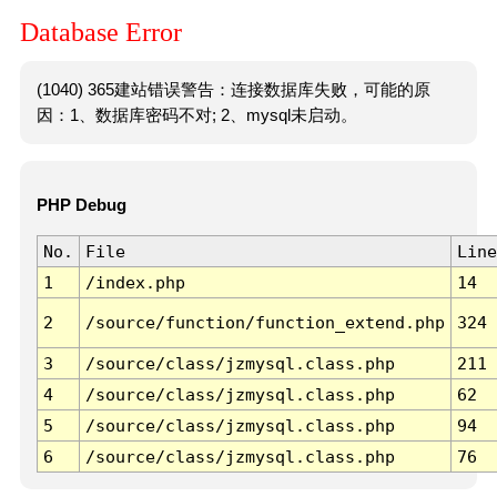
Database Error
(1040) 365建站错误警告：连接数据库失败，可能的原
因：1、数据库密码不对; 2、mysql未启动。
PHP Debug
No.
File
Line
1
/index.php
14
2
/source/function/function_extend.php
324
3
/source/class/jzmysql.class.php
211
4
/source/class/jzmysql.class.php
62
5
/source/class/jzmysql.class.php
94
6
/source/class/jzmysql.class.php
76