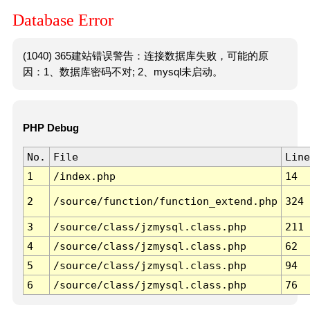
Database Error
(1040) 365建站错误警告：连接数据库失败，可能的原
因：1、数据库密码不对; 2、mysql未启动。
PHP Debug
No.
File
Line
1
/index.php
14
2
/source/function/function_extend.php
324
3
/source/class/jzmysql.class.php
211
4
/source/class/jzmysql.class.php
62
5
/source/class/jzmysql.class.php
94
6
/source/class/jzmysql.class.php
76