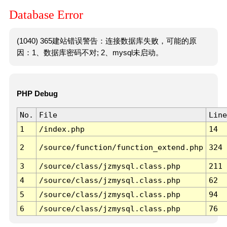
Database Error
(1040) 365建站错误警告：连接数据库失败，可能的原
因：1、数据库密码不对; 2、mysql未启动。
PHP Debug
No.
File
Line
1
/index.php
14
2
/source/function/function_extend.php
324
3
/source/class/jzmysql.class.php
211
4
/source/class/jzmysql.class.php
62
5
/source/class/jzmysql.class.php
94
6
/source/class/jzmysql.class.php
76