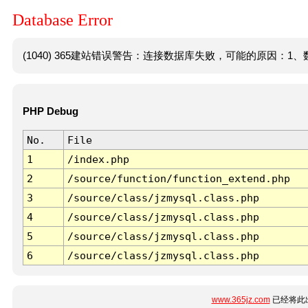
Database Error
(1040) 365建站错误警告：连接数据库失败，可能的原因：1、数
PHP Debug
No.
File
1
/index.php
2
/source/function/function_extend.php
3
/source/class/jzmysql.class.php
4
/source/class/jzmysql.class.php
5
/source/class/jzmysql.class.php
6
/source/class/jzmysql.class.php
www.365jz.com
已经将此