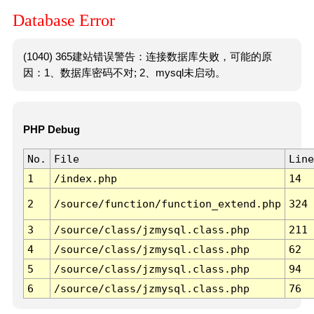
Database Error
(1040) 365建站错误警告：连接数据库失败，可能的原
因：1、数据库密码不对; 2、mysql未启动。
PHP Debug
No.
File
Line
1
/index.php
14
2
/source/function/function_extend.php
324
3
/source/class/jzmysql.class.php
211
4
/source/class/jzmysql.class.php
62
5
/source/class/jzmysql.class.php
94
6
/source/class/jzmysql.class.php
76