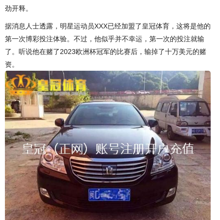
劲开释。
据消息人士透露，明星运动员XXX已经加盟了皇冠体育，这将是他的
第一次博彩投注体验。不过，他似乎并不幸运，第一次的投注就输
了。听说他在赌了2023欧洲杯冠军的比赛后，输掉了十万美元的赌
资。