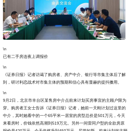
\n
已有二手房连夜上调报价
\n
《证券日报》记者访谒了购房者、房产中介、银行等市集主体后了解
到，研讨利恋战术对市集主体的预期和信心具有显赫的提抖擞用。
\n
9月2日，北京市丰台区某售房中介点前来计划买房事宜的主顾户限为
穿。购房者王女士告诉《证券日报》记者，她前一天刚计划过这里的
中介，其时她看中的一个65平米一居室的房型总价是501万元，今天
来看房时，价钱依然高潮到519万元。另外一间雷同户型的全款房原
报价是420万元，今天依然升到450万元。尽管如斯，前来计划的主顾