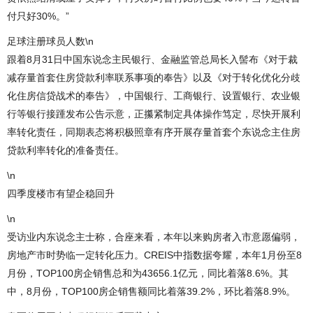
付只好30%。”
足球注册球员人数\n
跟着8月31日中国东说念主民银行、金融监管总局长入髻布《对于裁
减存量首套住房贷款利率联系事项的奉告》以及《对于转化优化分歧
化住房信贷战术的奉告》，中国银行、工商银行、设置银行、农业银
行等银行接踵发布公告示意，正攥紧制定具体操作笃定，尽快开展利
率转化责任，同期表态将积极照章有序开展存量首套个东说念主住房
贷款利率转化的准备责任。
\n
四季度楼市有望企稳回升
\n
受访业内东说念主士称，合座来看，本年以来购房者入市意愿偏弱，
房地产市时势临一定转化压力。CREIS中指数据夸耀，本年1月份至8
月份，TOP100房企销售总和为43656.1亿元，同比着落8.6%。其
中，8月份，TOP100房企销售额同比着落39.2%，环比着落8.9%。