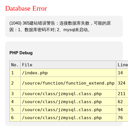
Database Error
(1040) 365建站错误警告：连接数据库失败，可能的原
因：1、数据库密码不对; 2、mysql未启动。
PHP Debug
No.
File
Line
1
/index.php
14
2
/source/function/function_extend.php
324
3
/source/class/jzmysql.class.php
211
4
/source/class/jzmysql.class.php
62
5
/source/class/jzmysql.class.php
94
6
/source/class/jzmysql.class.php
76