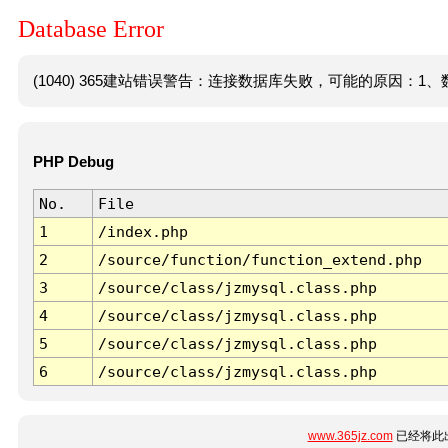
Database Error
(1040) 365建站错误警告：连接数据库失败，可能的原因：1、数
PHP Debug
No.
File
1
/index.php
2
/source/function/function_extend.php
3
/source/class/jzmysql.class.php
4
/source/class/jzmysql.class.php
5
/source/class/jzmysql.class.php
6
/source/class/jzmysql.class.php
www.365jz.com
已经将此