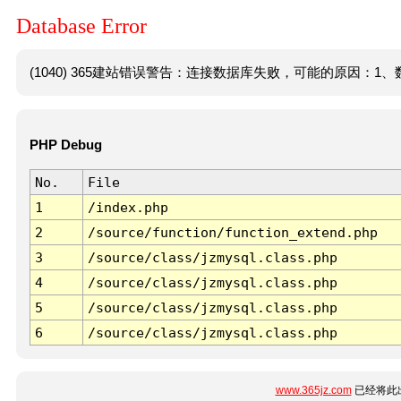
Database Error
(1040) 365建站错误警告：连接数据库失败，可能的原因：1、数
PHP Debug
No.
File
1
/index.php
2
/source/function/function_extend.php
3
/source/class/jzmysql.class.php
4
/source/class/jzmysql.class.php
5
/source/class/jzmysql.class.php
6
/source/class/jzmysql.class.php
www.365jz.com
已经将此