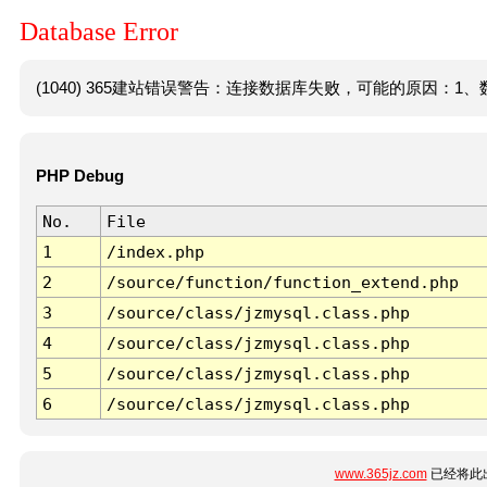
Database Error
(1040) 365建站错误警告：连接数据库失败，可能的原因：1、数
PHP Debug
No.
File
1
/index.php
2
/source/function/function_extend.php
3
/source/class/jzmysql.class.php
4
/source/class/jzmysql.class.php
5
/source/class/jzmysql.class.php
6
/source/class/jzmysql.class.php
www.365jz.com
已经将此