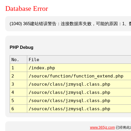
Database Error
(1040) 365建站错误警告：连接数据库失败，可能的原因：1、数
PHP Debug
No.
File
1
/index.php
2
/source/function/function_extend.php
3
/source/class/jzmysql.class.php
4
/source/class/jzmysql.class.php
5
/source/class/jzmysql.class.php
6
/source/class/jzmysql.class.php
www.365jz.com
已经将此