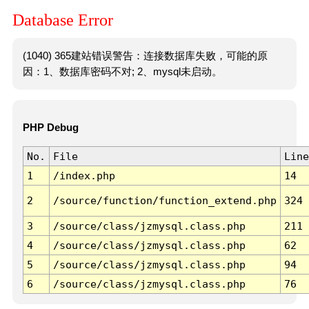
Database Error
(1040) 365建站错误警告：连接数据库失败，可能的原
因：1、数据库密码不对; 2、mysql未启动。
PHP Debug
No.
File
Line
1
/index.php
14
2
/source/function/function_extend.php
324
3
/source/class/jzmysql.class.php
211
4
/source/class/jzmysql.class.php
62
5
/source/class/jzmysql.class.php
94
6
/source/class/jzmysql.class.php
76