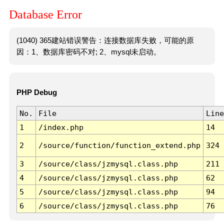
Database Error
(1040) 365建站错误警告：连接数据库失败，可能的原
因：1、数据库密码不对; 2、mysql未启动。
PHP Debug
No.
File
Line
1
/index.php
14
2
/source/function/function_extend.php
324
3
/source/class/jzmysql.class.php
211
4
/source/class/jzmysql.class.php
62
5
/source/class/jzmysql.class.php
94
6
/source/class/jzmysql.class.php
76