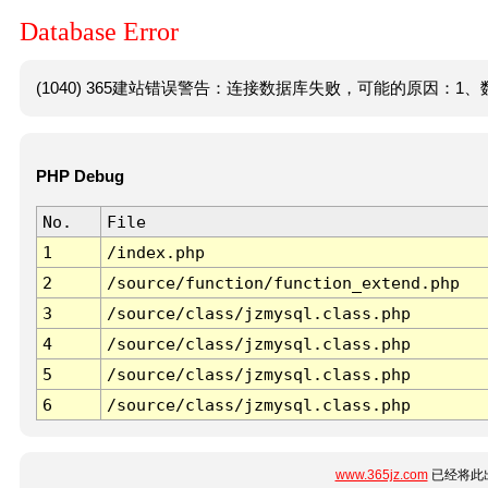
Database Error
(1040) 365建站错误警告：连接数据库失败，可能的原因：1、数
PHP Debug
No.
File
1
/index.php
2
/source/function/function_extend.php
3
/source/class/jzmysql.class.php
4
/source/class/jzmysql.class.php
5
/source/class/jzmysql.class.php
6
/source/class/jzmysql.class.php
www.365jz.com
已经将此