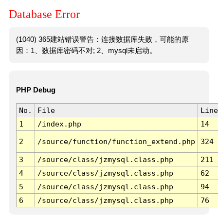
Database Error
(1040) 365建站错误警告：连接数据库失败，可能的原
因：1、数据库密码不对; 2、mysql未启动。
PHP Debug
No.
File
Line
1
/index.php
14
2
/source/function/function_extend.php
324
3
/source/class/jzmysql.class.php
211
4
/source/class/jzmysql.class.php
62
5
/source/class/jzmysql.class.php
94
6
/source/class/jzmysql.class.php
76