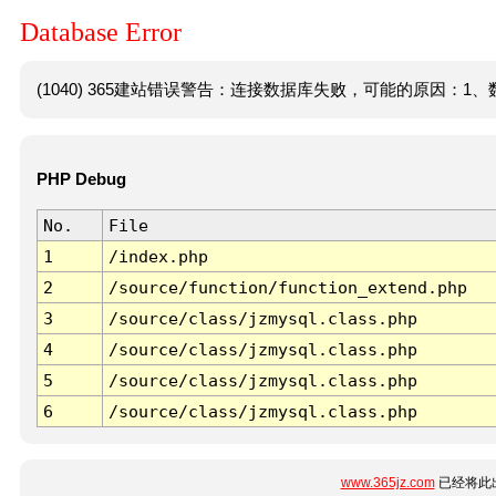
Database Error
(1040) 365建站错误警告：连接数据库失败，可能的原因：1、数
PHP Debug
No.
File
1
/index.php
2
/source/function/function_extend.php
3
/source/class/jzmysql.class.php
4
/source/class/jzmysql.class.php
5
/source/class/jzmysql.class.php
6
/source/class/jzmysql.class.php
www.365jz.com
已经将此