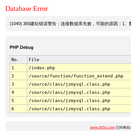
Database Error
(1040) 365建站错误警告：连接数据库失败，可能的原因：1、数
PHP Debug
No.
File
1
/index.php
2
/source/function/function_extend.php
3
/source/class/jzmysql.class.php
4
/source/class/jzmysql.class.php
5
/source/class/jzmysql.class.php
6
/source/class/jzmysql.class.php
www.365jz.com
已经将此