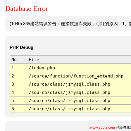
Database Error
(1040) 365建站错误警告：连接数据库失败，可能的原因：1、数
PHP Debug
No.
File
1
/index.php
2
/source/function/function_extend.php
3
/source/class/jzmysql.class.php
4
/source/class/jzmysql.class.php
5
/source/class/jzmysql.class.php
6
/source/class/jzmysql.class.php
www.365jz.com
已经将此