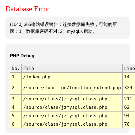
Database Error
(1040) 365建站错误警告：连接数据库失败，可能的原
因：1、数据库密码不对; 2、mysql未启动。
PHP Debug
No.
File
Line
1
/index.php
14
2
/source/function/function_extend.php
324
3
/source/class/jzmysql.class.php
211
4
/source/class/jzmysql.class.php
62
5
/source/class/jzmysql.class.php
94
6
/source/class/jzmysql.class.php
76