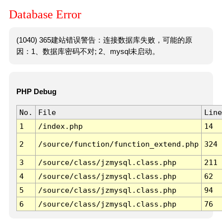
Database Error
(1040) 365建站错误警告：连接数据库失败，可能的原
因：1、数据库密码不对; 2、mysql未启动。
PHP Debug
No.
File
Line
1
/index.php
14
2
/source/function/function_extend.php
324
3
/source/class/jzmysql.class.php
211
4
/source/class/jzmysql.class.php
62
5
/source/class/jzmysql.class.php
94
6
/source/class/jzmysql.class.php
76