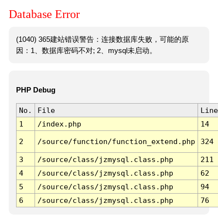
Database Error
(1040) 365建站错误警告：连接数据库失败，可能的原
因：1、数据库密码不对; 2、mysql未启动。
PHP Debug
No.
File
Line
1
/index.php
14
2
/source/function/function_extend.php
324
3
/source/class/jzmysql.class.php
211
4
/source/class/jzmysql.class.php
62
5
/source/class/jzmysql.class.php
94
6
/source/class/jzmysql.class.php
76