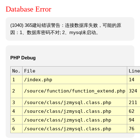
Database Error
(1040) 365建站错误警告：连接数据库失败，可能的原
因：1、数据库密码不对; 2、mysql未启动。
PHP Debug
No.
File
Line
1
/index.php
14
2
/source/function/function_extend.php
324
3
/source/class/jzmysql.class.php
211
4
/source/class/jzmysql.class.php
62
5
/source/class/jzmysql.class.php
94
6
/source/class/jzmysql.class.php
76