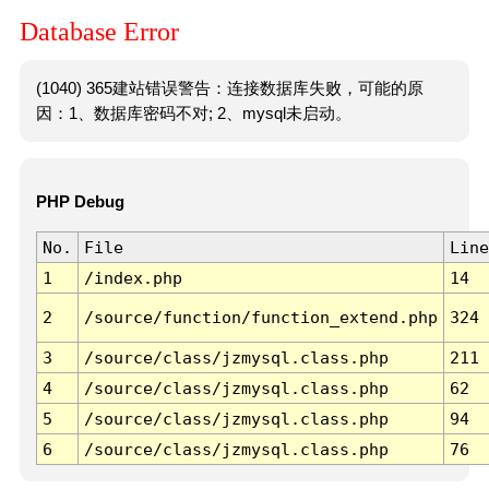
Database Error
(1040) 365建站错误警告：连接数据库失败，可能的原
因：1、数据库密码不对; 2、mysql未启动。
PHP Debug
No.
File
Line
1
/index.php
14
2
/source/function/function_extend.php
324
3
/source/class/jzmysql.class.php
211
4
/source/class/jzmysql.class.php
62
5
/source/class/jzmysql.class.php
94
6
/source/class/jzmysql.class.php
76