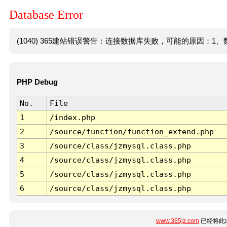
Database Error
(1040) 365建站错误警告：连接数据库失败，可能的原因：1、数
PHP Debug
No.
File
1
/index.php
2
/source/function/function_extend.php
3
/source/class/jzmysql.class.php
4
/source/class/jzmysql.class.php
5
/source/class/jzmysql.class.php
6
/source/class/jzmysql.class.php
www.365jz.com
已经将此