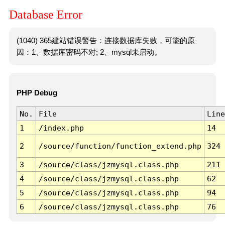
Database Error
(1040) 365建站错误警告：连接数据库失败，可能的原
因：1、数据库密码不对; 2、mysql未启动。
PHP Debug
No.
File
Line
1
/index.php
14
2
/source/function/function_extend.php
324
3
/source/class/jzmysql.class.php
211
4
/source/class/jzmysql.class.php
62
5
/source/class/jzmysql.class.php
94
6
/source/class/jzmysql.class.php
76