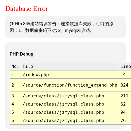
Database Error
(1040) 365建站错误警告：连接数据库失败，可能的原
因：1、数据库密码不对; 2、mysql未启动。
PHP Debug
No.
File
Line
1
/index.php
14
2
/source/function/function_extend.php
324
3
/source/class/jzmysql.class.php
211
4
/source/class/jzmysql.class.php
62
5
/source/class/jzmysql.class.php
94
6
/source/class/jzmysql.class.php
76